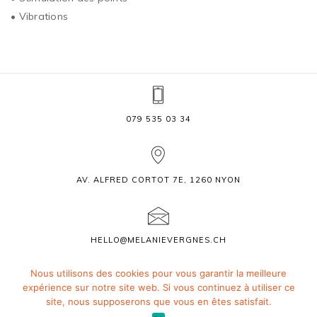
• Vibrations
079 535 03 34
AV. ALFRED CORTOT 7E, 1260 NYON
HELLO@MELANIEVERGNES.CH
Nous utilisons des cookies pour vous garantir la meilleure
© 2023 COPYRIGHT | MÉLANIE VERGNES | ALL RIGHTS RESERVED |
expérience sur notre site web. Si vous continuez à utiliser ce
DESIGN BY ONASDESIGN
site, nous supposerons que vous en êtes satisfait.